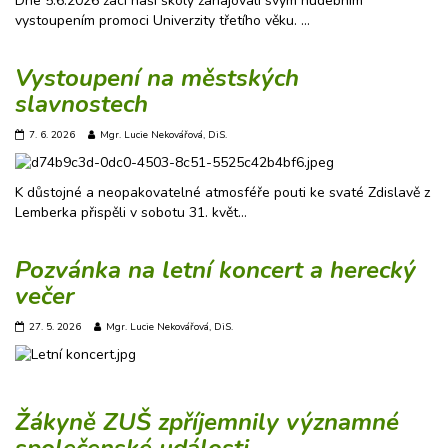
Dne 5.6.2026 žáci naší školy zahajovali svým hudebním
vystoupením promoci Univerzity třetího věku. …
Vystoupení na městských
slavnostech
7. 6. 2026
Mgr. Lucie Nekovářová, DiS.
K důstojné a neopakovatelné atmosféře pouti ke svaté Zdislavě z
Lemberka přispěli v sobotu 31. květ…
Pozvánka na letní koncert a herecký
večer
27. 5. 2026
Mgr. Lucie Nekovářová, DiS.
Žákyně ZUŠ zpříjemnily významné