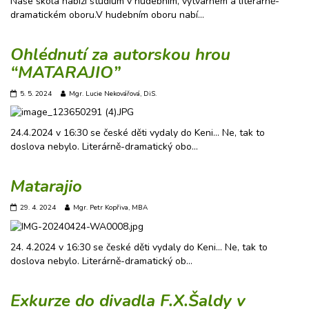
Naše škola nabízí studium v hudebním, výtvarném a literárně-
dramatickém oboru.V hudebním oboru nabí…
Ohlédnutí za autorskou hrou
“MATARAJIO”
5. 5. 2024
Mgr. Lucie Nekovářová, DiS.
24.4.2024 v 16:30 se české děti vydaly do Keni… Ne, tak to
doslova nebylo. Literárně-dramatický obo…
Matarajio
29. 4. 2024
Mgr. Petr Kopřiva, MBA
24. 4.2024 v 16:30 se české děti vydaly do Keni… Ne, tak to
doslova nebylo. Literárně-dramatický ob…
Exkurze do divadla F.X.Šaldy v