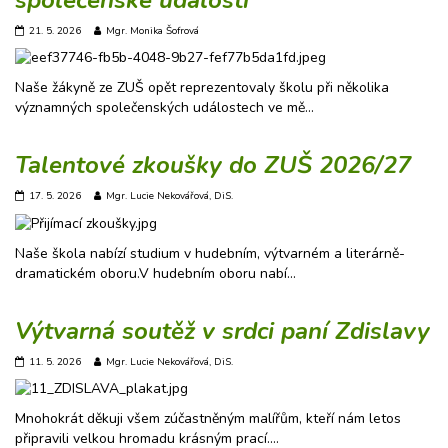
společenské události
21. 5. 2026
Mgr. Monika Šofrová
Naše žákyně ze ZUŠ opět reprezentovaly školu při několika
významných společenských událostech ve mě…
Talentové zkoušky do ZUŠ 2026/27
17. 5. 2026
Mgr. Lucie Nekovářová, DiS.
Naše škola nabízí studium v hudebním, výtvarném a literárně-
dramatickém oboru.V hudebním oboru nabí…
Výtvarná soutěž v srdci paní Zdislavy
11. 5. 2026
Mgr. Lucie Nekovářová, DiS.
Mnohokrát děkuji všem zúčastněným malířům, kteří nám letos
připravili velkou hromadu krásným prací.…