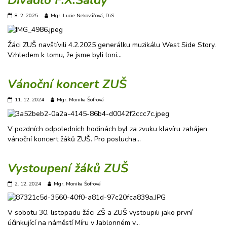
Divadlo F.X.Šaldy
8. 2. 2025
Mgr. Lucie Nekovářová, DiS.
Žáci ZUŠ navštívili 4.2.2025 generálku muzikálu West Side Story.
Vzhledem k tomu, že jsme byli loni…
Vánoční koncert ZUŠ
11. 12. 2024
Mgr. Monika Šofrová
V pozdních odpoledních hodinách byl za zvuku klavíru zahájen
vánoční koncert žáků ZUŠ. Pro poslucha…
Vystoupení žáků ZUŠ
2. 12. 2024
Mgr. Monika Šofrová
V sobotu 30. listopadu žáci ZŠ a ZUŠ vystoupili jako první
účinkující na náměstí Míru v Jablonném v…