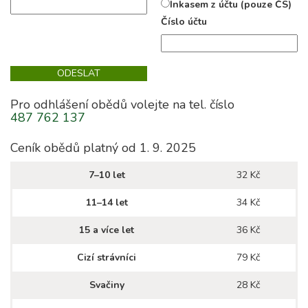
Inkasem z účtu (pouze ČS)
Číslo účtu
Pro odhlášení obědů volejte na tel. číslo
487 762 137
Ceník obědů platný od 1. 9. 2025
7–10 let
32 Kč
11–14 let
34 Kč
15 a více let
36 Kč
Cizí strávníci
79 Kč
Svačiny
28 Kč