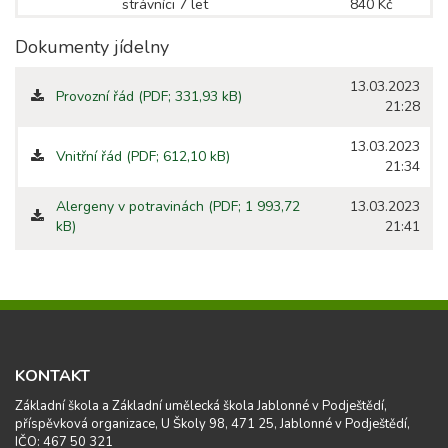
strávníci 7 let
840 Kč
Dokumenty jídelny
13.03.2023
Provozní řád (PDF; 331,93 kB)
21:28
13.03.2023
Vnitřní řád (PDF; 612,10 kB)
21:34
Alergeny v potravinách (PDF; 1 993,72
13.03.2023
kB)
21:41
KONTAKT
Základní škola a Základní umělecká škola Jablonné v Podještědí,
příspěvková organizace, U Školy 98, 471 25, Jablonné v Podještědí,
IČO: 467 50 321