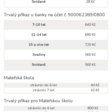
Snídaně
28 Kč
Trvalý příkaz u banky na účet č. 900062389/0800
7–10 let
640 Kč
11–14 let
680 Kč
15 a více let
720 Kč
Svačiny
560 Kč
Snídaně
560 Kč
Mateřská škola
strávníci do 6 let
40 Kč
strávníci 7 let
42 Kč
Trvalý příkaz pro Mateřskou školu
strávníci do 6 let
800 Kč