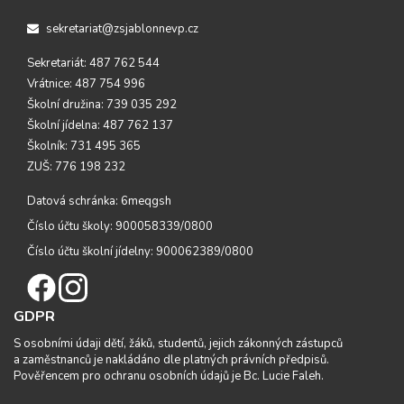
sekretariat@zsjablonnevp.cz
Sekretariát: 487 762 544
Vrátnice: 487 754 996
Školní družina: 739 035 292
Školní jídelna: 487 762 137
Školník: 731 495 365
ZUŠ: 776 198 232
Datová schránka: 6meqgsh
Číslo účtu školy: 900058339/0800
Číslo účtu školní jídelny: 900062389/0800
GDPR
S osobními údaji dětí, žáků, studentů, jejich zákonných zástupců
a zaměstnanců je nakládáno dle platných právních předpisů.
Pověřencem pro ochranu osobních údajů je Bc. Lucie Faleh.