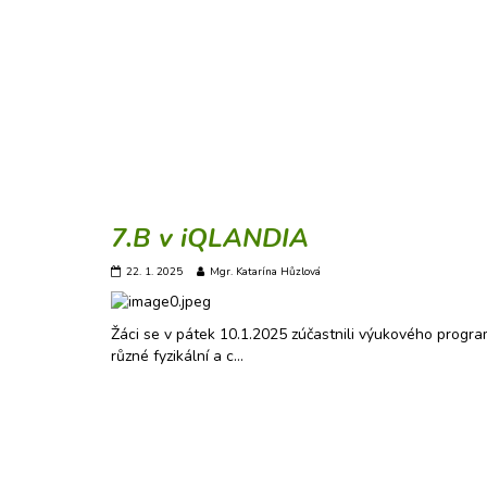
7.B v iQLANDIA
22. 1. 2025
Mgr. Katarína Hůzlová
Žáci se v pátek 10.1.2025 zúčastnili výukového progr
různé fyzikální a c…