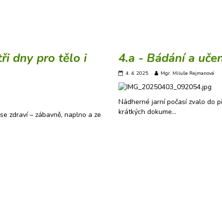
ři dny pro tělo i
4.a - Bádání a uče
4. 4. 2025
Mgr. Miluše Rejmanová
Nádherné jarní počasí zvalo do p
krátkých dokume…
 se zdraví – zábavně, naplno a ze