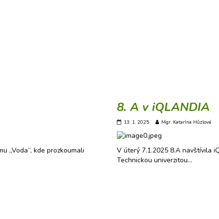
8. A v iQLANDIA
13. 1. 2025
Mgr. Katarína Hůzlová
amu „Voda“, kde prozkoumali
V úterý 7.1.2025 8.A navštívila 
Technickou univerzitou…