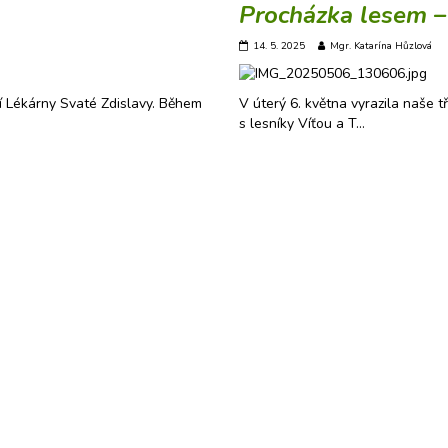
Procházka lesem – 
14. 5. 2025
Mgr. Katarína Hůzlová
tní Lékárny Svaté Zdislavy. Během
V úterý 6. května vyrazila naše t
s lesníky Víťou a T…