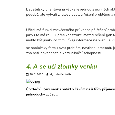
Badatelsky orientovaná výuka je jednou z účinných akti
podobě, ale vytváří znalosti cestou řešení problému 
Učitel má funkci zasvěceného průvodce při řešení pro
jakou to má roli ...), přes konstrukci metod řešení (jak t
mohlo být jinak? co tomu říkají informace na webu a v li
se spolužáky formulovat problém, navrhnout metodu je
znalosti, dovednosti a komunikační schopnosti.
4. A se učí zlomky venku
28. 2. 2026
Mgr. Martin Králík
Čtvrteční učení venku nabídlo žákům naší třídy příjem
jednoduchý způso…