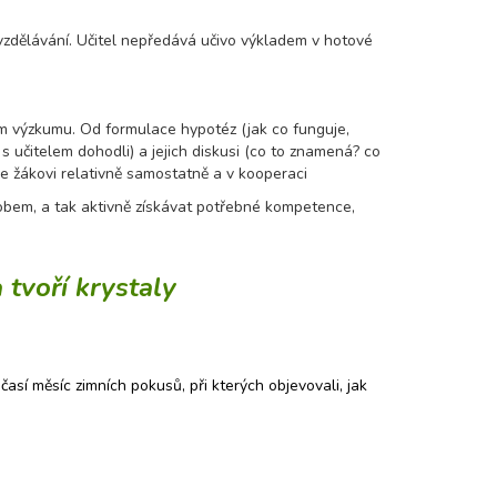
 vzdělávání. Učitel nepředává učivo výkladem v hotové
m výzkumu. Od formulace hypotéz (jak co funguje,
ci s učitelem dohodli) a jejich diskusi (co to znamená? co
ňuje žákovi relativně samostatně a v kooperaci
obem, a tak aktivně získávat potřebné kompetence,
 tvoří krystaly
očasí měsíc zimních pokusů, při kterých objevovali, jak