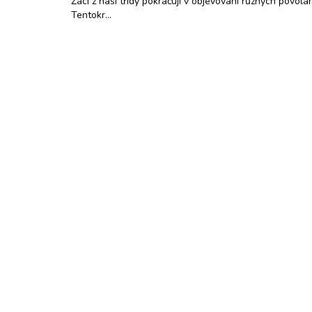
Žáci z naší třídy pokračují v objevování různých povolání
Tentokr…