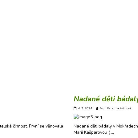
Nadané děti bádal
4. 7. 2024
Mgr. Katarína Hůzlová
telská činnost. První se věnovala
Nadané děti bádaly v MokřadechN
Marií Kašparovou ( …