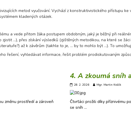
vizujících metod vyučování. Vychází z konstruktivistického přístupu ke
a systémem kladených otázek.
blému a vede přitom žáka postupem obdobným, jaký je běžný při reálné
o zjistit ...), přes získání výsledků (zjištěných metodikou, na které se žá
teratuře?) až k závěrům (takhle to je, ... by to mohlo být ...). To umož
ho řešení, vyhledávat informace, řešit problém prodiskutovaným způs
4. A zkoumá sníh a
28. 2. 2026
Mgr. Martin Králík
nou změnu prostředí a zároveň
Čtvrťáci prožili díky příznivému p
se sníh …