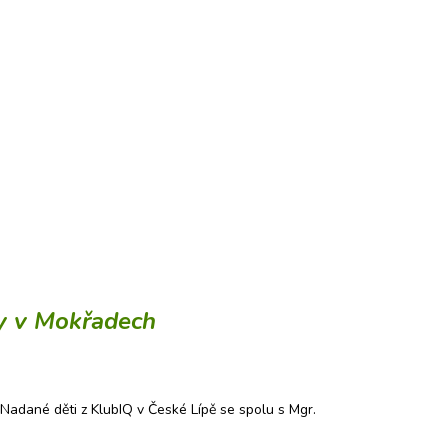
y v Mokřadech
adané děti z KlubIQ v České Lípě se spolu s Mgr.