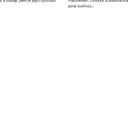
 a bádají, jaké je jejich poslání.
Halloween, Dušičky a bublinková 
plné tvořivos…