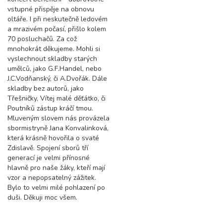
vstupné přispěje na obnovu
oltáře. I při neskutečně ledovém
a mrazivém počasí, přišlo kolem
70 posluchačů. Za což
mnohokrát děkujeme. Mohli si
vyslechnout skladby starých
umělců, jako G.F.Handel, nebo
J.C.Vodňanský, či A.Dvořák. Dále
skladby bez autorů, jako
Třešničky, Vítej malé děťátko, či
Poutníků zástup kráčí tmou.
Mluveným slovem nás provázela
sbormistryně Jana Konvalinková,
která krásně hovořila o svaté
Zdislavě. Spojení sborů tří
generací je velmi přínosné
hlavně pro naše žáky, kteří mají
vzor a nepopsatelný zážitek.
Bylo to velmi milé pohlazení po
duši. Děkuji moc všem.