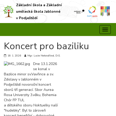
Základní škola a Základní
umělecká škola Jablonné
v Podještědí
Koncert pro baziliku
18. 1. 2026
Mgr. Lucie Nekovářová, DiS.
Dne 13.1.2026
se konal v
Bazilice minor sv.Vavřince a sv.
Zdislavy v Jablonném v
Podještědí novoroční koncert
sborů tří generací. Sbor Aurea
Rosa Univerzity 3.věku, Bohemia
Chór FP TUL
a dětského sboru Noktuelky naší
"hudebky". Byl to zároveň
koncert benefiční - dobrovolné