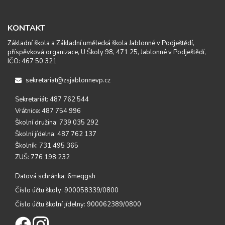
KONTAKT
Základní škola a Základní umělecká škola Jablonné v Podještědí,
příspěvková organizace, U Školy 98, 471 25, Jablonné v Podještědí,
IČO: 467 50 321
sekretariat@zsjablonnevp.cz
Sekretariát: 487 762 544
Vrátnice: 487 754 996
Školní družina: 739 035 292
Školní jídelna: 487 762 137
Školník: 731 495 365
ZUŠ: 776 198 232
Datová schránka: 6meqgsh
Číslo účtu školy: 900058339/0800
Číslo účtu školní jídelny: 900062389/0800