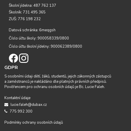
Školní jídelna: 487 762 137
Školník: 731 495 365
ZUŠ: 776 198 232
Datová schránka: 6meqgsh
Číslo účtu školy: 900058339/0800
Číslo účtu školní jídelny: 900062389/0800
GDPR
S osobními údaji dětí, žáků, studentů, jejich zákonných zástupců
a zaměstnanců je nakládáno dle platných právních předpisů.
Pověřencem pro ochranu osobních údajů je Bc. Lucie Faleh.
Kontaktní údaje
lucie.faleh@dubax.cz
775 992 300
Podmínky ochrany osobních údajů