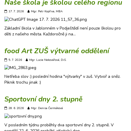
Naše škola je školou celého regionu
17. 7. 2026
Mgr. Petr Kopřiva, MBA
Základní škola v Jablonném v Podještědí není pouze školou pro
děti z našeho města. Každoročně ji na…
food Art ZUŠ výtvarné oddělení
5. 7. 2026
Mgr. Lucie Nekovářová, DiS.
Netřeba slov :) poslední hodina "výtvarky" v zuš. Vytvoř a sněz.
Piknik trochu jinak :)
Sportovní dny 2. stupně
28. 6. 2026
Mgr. Denisa Čermáková
V posledním týdnu proběhly dva sportovní dny 2. stupně. V
pondělí 22. 6. 2026 proběhl atletický den…