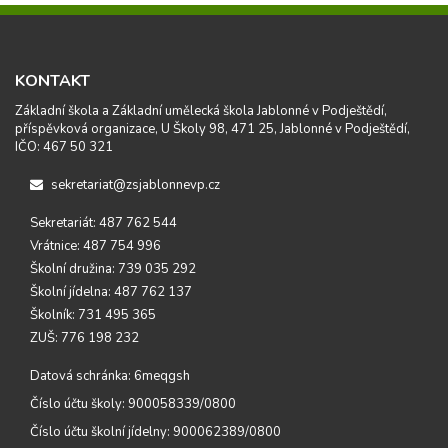
KONTAKT
Základní škola a Základní umělecká škola Jablonné v Podještědí,
příspěvková organizace, U Školy 98, 471 25, Jablonné v Podještědí,
IČO: 467 50 321
sekretariat@zsjablonnevp.cz
Sekretariát: 487 762 544
Vrátnice: 487 754 996
Školní družina: 739 035 292
Školní jídelna: 487 762 137
Školník: 731 495 365
ZUŠ: 776 198 232
Datová schránka: 6meqgsh
Číslo účtu školy: 900058339/0800
Číslo účtu školní jídelny: 900062389/0800