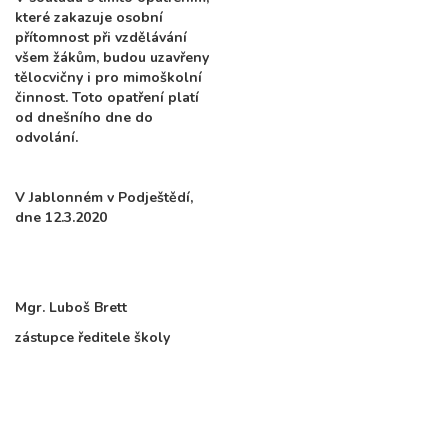
které zakazuje osobní
přítomnost při vzdělávání
všem žákům, budou uzavřeny
tělocvičny i pro mimoškolní
činnost. Toto opatření platí
od dnešního dne do
odvolání.
V Jablonném v Podještědí,
dne 12.3.2020
Mgr. Luboš Brett
zástupce ředitele školy