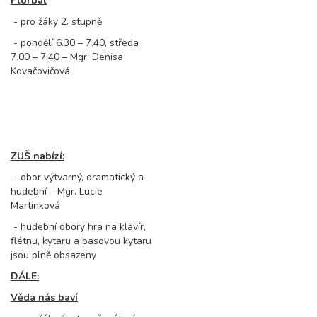
Florbal
- pro žáky 2. stupně
- pondělí 6.30 – 7.40, středa
7.00 – 7.40 – Mgr. Denisa
Kovačovičová
ZUŠ nabízí:
- obor výtvarný, dramatický a
hudební – Mgr. Lucie
Martinková
- hudební obory hra na klavír,
flétnu, kytaru a basovou kytaru
jsou plně obsazeny
DÁLE:
Věda nás baví