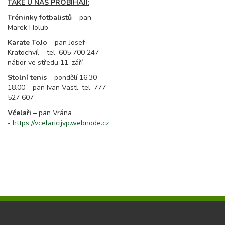
TAKÉ U NÁS PROBÍHAJÍ:
Tréninky fotbalistů
– pan
Marek Holub
Karate ToJo
– pan Josef
Kratochvíl – tel. 605 700 247 –
nábor ve středu 11. září
Stolní tenis
– pondělí 16.30 –
18.00 – pan Ivan Vastl, tel. 777
527 607
Včelaři –
pan Vrána
-
https://vcelaricijvp.webnode.cz