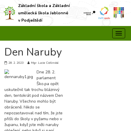
Základní škola a Základní
umělecká škola Jablonné
v Podještědí
Den Naruby
28. 2. 2023
Mgr. Lucie Cidlinská
Dne 28. 2.
parlament
Ško.pa opět
uskutečnil tak trochu bláznivý
den, tentokrát pod názvem Den
Naruby. Všechno mohlo být
obráceně. Nikdo se
nepozastavoval nad tím, že jste
přišli do školy v pyžamu nebo v
županu, když jste měli naruby
oblečení, nebo když si paní