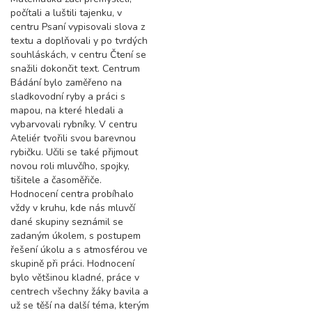
počítali a luštili tajenku, v
centru Psaní vypisovali slova z
textu a doplňovali y po tvrdých
souhláskách, v centru Čtení se
snažili dokončit text. Centrum
Bádání bylo zaměřeno na
sladkovodní ryby a práci s
mapou, na které hledali a
vybarvovali rybníky. V centru
Ateliér tvořili svou barevnou
rybičku. Učili se také přijmout
novou roli mluvčího, spojky,
tišitele a časoměřiče.
Hodnocení centra probíhalo
vždy v kruhu, kde nás mluvčí
dané skupiny seznámil se
zadaným úkolem, s postupem
řešení úkolu a s atmosférou ve
skupině při práci. Hodnocení
bylo většinou kladné, práce v
centrech všechny žáky bavila a
už se těší na další téma, kterým