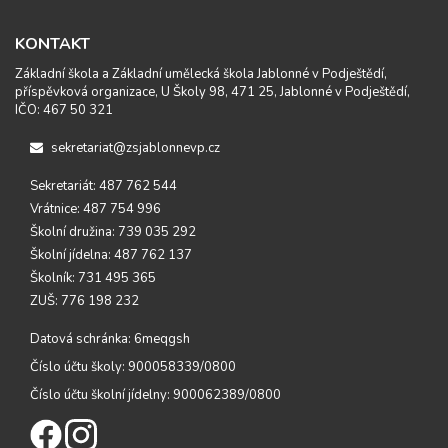
KONTAKT
Základní škola a Základní umělecká škola Jablonné v Podještědí,
příspěvková organizace, U Školy 98, 471 25, Jablonné v Podještědí,
IČO: 467 50 321
sekretariat@zsjablonnevp.cz
Sekretariát: 487 762 544
Vrátnice: 487 754 996
Školní družina: 739 035 292
Školní jídelna: 487 762 137
Školník: 731 495 365
ZUŠ: 776 198 232
Datová schránka: 6meqgsh
Číslo účtu školy: 900058339/0800
Číslo účtu školní jídelny: 900062389/0800