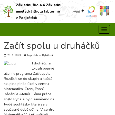
Základní škola a Základní
umělecká škola Jablonné
v Podještědí
Začít spolu u druháčků
28. 1. 2023
Mgr. Sabina Rybářová
I druháčci si
zkusili poprvé
učení v programu Začít spolu.
Rozdělili se do skupin a každá
skupina plnila úkol v centru
Matematika, Čtení, Psaní,
Bádání a Ateliér. Téma práce
znělo Ryba a bylo zaměřeno na
tvrdé souhlásky, které se v
současné době učíme. V centru
Matematika žáci přemýšleli,