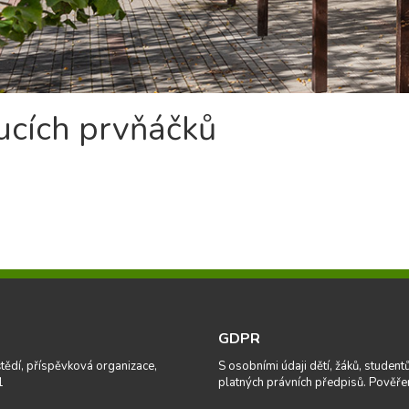
ucích prvňáčků
GDPR
tědí, příspěvková organizace,
S osobními údaji dětí, žáků, studen
1
platných právních předpisů. Pověře