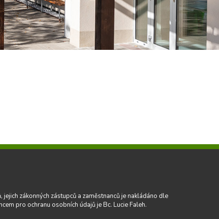
tů, jejich zákonných zástupců a zaměstnanců je nakládáno dle
ncem pro ochranu osobních údajů je Bc. Lucie Faleh.