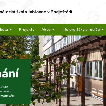
mělecká škola Jablonné v Podještědí
škola
Projekty
Akce
Info pro žáky a rodiče
nání
kytuje
vzdělání
amatickém.