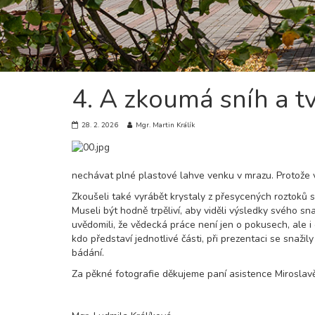
4. A zkoumá sníh a tv
28. 2. 2026
Mgr. Martin Králík
nechávat plné plastové lahve venku v mrazu. Protože v
Zkoušeli také vyrábět krystaly z přesycených roztoků s ba
Museli být hodně trpěliví, aby viděli výsledky svého sn
uvědomili, že vědecká práce není jen o pokusech, ale i
kdo představí jednotlivé části, při prezentaci se snaži
bádání.
Za pěkné fotografie děkujeme paní asistence Mirosla