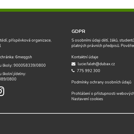
GDPR
tědí, příspěvková organizace,
S osobními údaji dětí, žáků, studen
1
platných právních předpisů. Pověře
chránka: 6meqgsh
Kontaktní údaje
lucie.faleh@dubax.cz
tu školy: 900058339/0800
775 992 300
u školní jídelny:
389/0800
Podmínky ochrany osobních údajů
Prohlášení o přístupnosti webových
Nastavení cookies