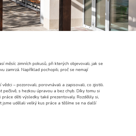
así měsíc zimních pokusů, při kterých objevovali, jak se
ovu zamrzá. Například pochopili, proč se nemají
vědci – pozorovali, porovnávali a zapisovali, co zjistili.
át pečlivě, s hezkou úpravou a bez chyb. Díky tomu si
práce děti výsledky také prezentovaly. Rozdělily si,
t jsme udělali velký kus práce a těšíme se na další