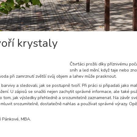
oří krystaly
Čtvrťáci prožili díky příznivému poč
sníh a led mění, když taje nebo zn
oda při zamrznutí zvětší svůj objem a lahev může prasknout.
rvivy a sledovali, jak se postupně tvoří. Při práci si připadali jako malí 
ažení. U zápisů se snažili nejen zachytit správné informace, ale také ps
 o tom, jak výsledky přehledně a srozumitelně zaznamenat. Na závěr své 
ly mluvit srozumitelně, dostatečně nahlas a používat správné výrazy. Opě
vě Pánkové, MBA.