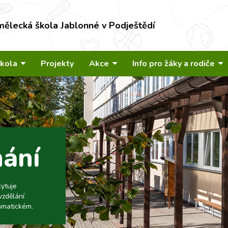
mělecká škola Jablonné v Podještědí
škola
Projekty
Akce
Info pro žáky a rodiče
nání
kytuje
vzdělání
amatickém.