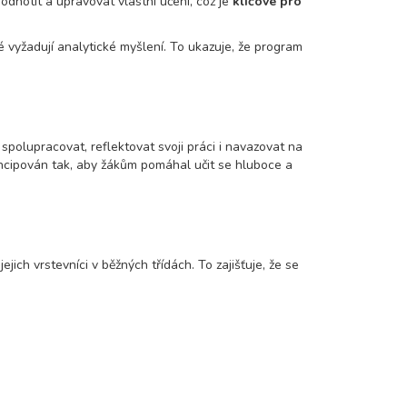
odnotit a upravovat vlastní učení, což je
klíčové pro
ré vyžadují analytické myšlení. To ukazuje, že program
 spolupracovat, reflektovat svoji práci i navazovat na
koncipován tak, aby žákům pomáhal učit se hluboce a
ich vrstevníci v běžných třídách. To zajišťuje, že se