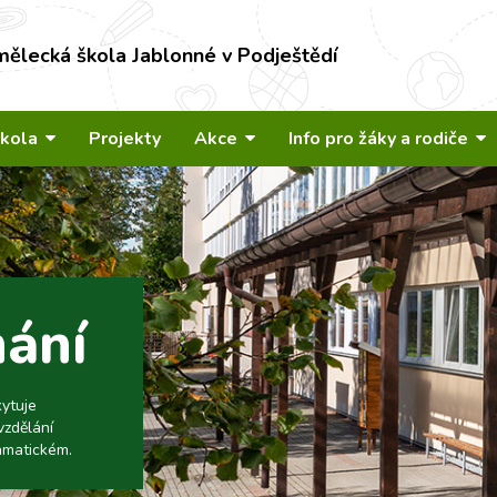
mělecká škola Jablonné v Podještědí
škola
Projekty
Akce
Info pro žáky a rodiče
nání
kytuje
vzdělání
amatickém.