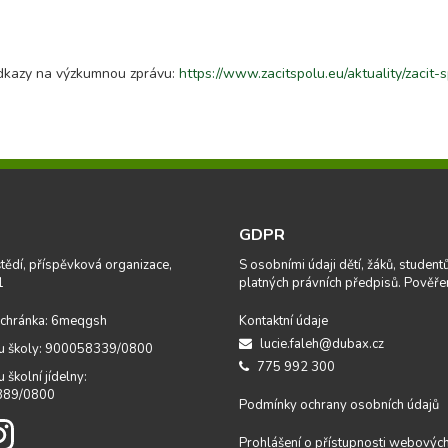
 odkazy na výzkumnou zprávu:
https://www.zacitspolu.eu/aktuality/zacit
GDPR
tědí, příspěvková organizace,
S osobními údaji dětí, žáků, studen
1
platných právních předpisů. Pověře
chránka: 6meqgsh
Kontaktní údaje
lucie.faleh@dubax.cz
tu školy: 900058339/0800
775 992 300
u školní jídelny:
389/0800
Podmínky ochrany osobních údajů
Prohlášení o přístupnosti webových