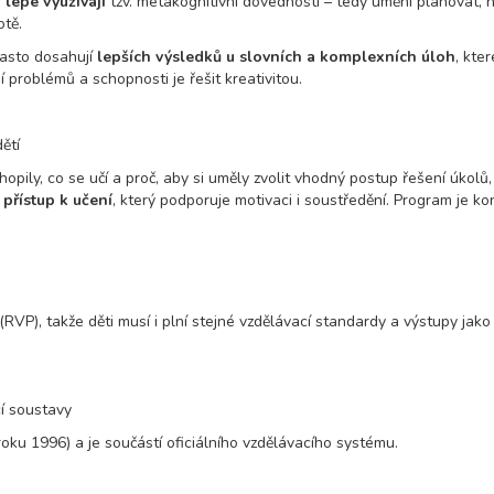
u
lépe využívají
tzv. metakognitivní dovednosti – tedy umění plánovat, h
otě.
často dosahují
lepších výsledků u slovních a komplexních úloh
, kte
roblémů a schopnosti je řešit kreativitou.
ětí
hopily, co se učí a proč, aby si uměly zvolit vhodný postup řešení úkolů,
 přístup k učení
, který podporuje motivaci i soustředění. Program je 
, takže děti musí i plní stejné vzdělávací standardy a výstupy jako jej
í soustavy
oku 1996) a je součástí oficiálního vzdělávacího systému.