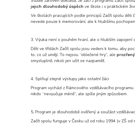
Studie zároveň dokládá, že žáci z programů Začít spol
jejich dlouhodobý úspěch
ve škole i v praktickém živ
Ve školách pracujících podle principů Začít spolu děti 
nevede pouze k memorování, ale k hlubšímu pochopení p
3. Výuka není o pouhém hraní, ale o hlubším zapojení d
Děti ve třídách Začít spolu jsou vedeni k tomu, aby poc
to, co už umějí. To nejsou “oblečené hry”, ale
prozřený
smysluplně, nikoli jen učit se nazpaměť.
4. Splňují stejné výstupy jako ostatní žáci
Program vychází z Rámcového vzdělávacího programu (RVP)
nikdo “nevyučuje méně”, ale spíše jiným způsobem.
5. Program je dlouhodobě ověřený a součást vzdělávac
Začít spolu funguje v Česku už od roku 1994 (v ZŠ od r