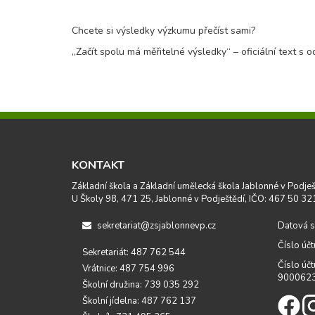
Chcete si výsledky výzkumu přečíst sami?
„Začít spolu má měřitelné výsledky“ – oficiální text s
KONTAKT
Základní škola a Základní umělecká škola Jablonné v Podješ
U Školy 98, 471 25, Jablonné v Podještědí, IČO: 467 50 32
sekretariat@zsjablonnevp.cz
Datová s
Číslo úč
Sekretariát: 487 762 544
Číslo účt
Vrátnice: 487 754 996
900062
Školní družina: 739 035 292
Školní jídelna: 487 762 137