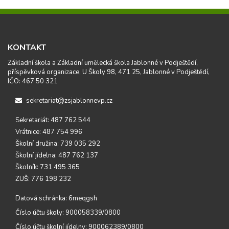
KONTAKT
Základní škola a Základní umělecká škola Jablonné v Podještědí,
příspěvková organizace, U Školy 98, 471 25, Jablonné v Podještědí,
IČO: 467 50 321
sekretariat@zsjablonnevp.cz
Sekretariát: 487 762 544
Vrátnice: 487 754 996
Školní družina: 739 035 292
Školní jídelna: 487 762 137
Školník: 731 495 365
ZUŠ: 776 198 232
Datová schránka: 6meqgsh
Číslo účtu školy: 900058339/0800
Číslo účtu školní jídelny: 900062389/0800