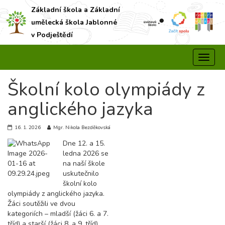
Základní škola a Základní
umělecká škola Jablonné
v Podještědí
Školní kolo olympiády z
anglického jazyka
16. 1. 2026
Mgr. Nikola Bezděkovská
Dne 12. a 15.
ledna 2026 se
na naší škole
uskutečnilo
školní kolo
olympiády z anglického jazyka.
Žáci soutěžili ve dvou
kategoriích – mladší (žáci 6. a 7.
tříd) a starší (žáci 8. a 9. tříd).