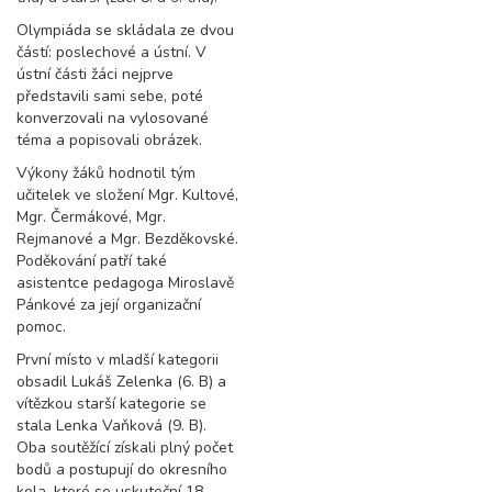
Olympiáda se skládala ze dvou
částí: poslechové a ústní. V
ústní části žáci nejprve
představili sami sebe, poté
konverzovali na vylosované
téma a popisovali obrázek.
Výkony žáků hodnotil tým
učitelek ve složení Mgr. Kultové,
Mgr. Čermákové, Mgr.
Rejmanové a Mgr. Bezděkovské.
Poděkování patří také
asistentce pedagoga Miroslavě
Pánkové za její organizační
pomoc.
První místo v mladší kategorii
obsadil Lukáš Zelenka (6. B) a
vítězkou starší kategorie se
stala Lenka Vaňková (9. B).
Oba soutěžící získali plný počet
bodů a postupují do okresního
kola, které se uskuteční 18.